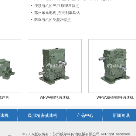
变频电机的应用.原理及特点.
苏州东元电机 ,东元刹车马达
防爆电机的类型及特点
减速机
WPWA蜗轮减速机
WPWS蜗轮蜗杆减速机
速机
晟邦精密减速机
产品中心
新闻资讯
© 2016 版权所有：苏州威尔科传动机械有限公司 All Right Received