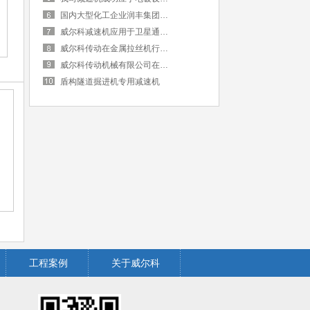
国内大型化工企业润丰集团采购我司减速机
威尔科减速机应用于卫星通信行业
威尔科传动在金属拉丝机行业的应用
威尔科传动机械有限公司在食品机械饮料机械...
盾构隧道掘进机专用减速机
工程案例
关于威尔科