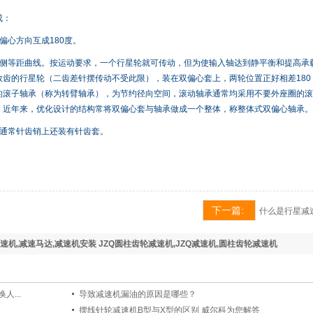
成：
偏心方向互成180度。
内侧等距曲线。按运动要求，一个行星轮就可传动，但为使输入轴达到静平衡和提高承
齿的行星轮（二齿差针摆传动不受此限），装在双偏心套上，两轮位置正好相差180
的滚子轴承（称为转臂轴承），为节约径向空间，滚动轴承通常均采用不要外座圈的滚
。近年来，优化设计的结构常将双偏心套与轴承做成一个整体，称整体式双偏心轴承。
，通常针齿销上还装有针齿套。
下一篇:
什么是行星减
速机,减速马达,减速机安装
JZQ圆柱齿轮减速机,JZQ减速机,圆柱齿轮减速机
...
导致减速机漏油的原因是哪些？
摆线针轮减速机B型与X型的区别 威尔科为您解答