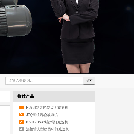
推荐产品
R系列斜齿轮硬齿面减速机
JZQ圆柱齿轮减速机
NMRV063蜗轮蜗杆减速机
法兰输入型摆线针轮减速机