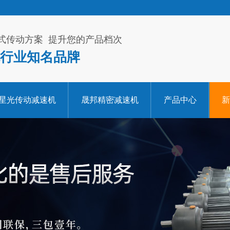
式传动方案 提升您的产品档次
行业知名品牌
星光传动减速机
晟邦精密减速机
产品中心
新