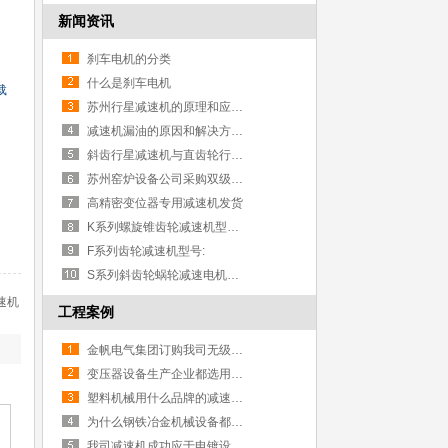
新闻资讯
刹车电机的分类
什么是刹车电机
载
苏州行星减速机的原理和应用行业
减速机漏油的原因和解决方法（苏州）（张家...
斜齿行星减速机与直齿轮行星减速机的区别
苏州窑炉设备公司采购双级摆线减速机
高精密变位器专用减速机发货
K系列螺旋锥齿轮减速机型号大全
F系列齿轮减速机型号:
S系列斜齿轮蜗轮减速电机型号
速机
工程案例
金帆电气集团订购我司无级变速器69台
变压器设备生产企业都选用威尔科产品，究竟...
塑料机械用什么品牌的减速机好？威尔科
为什么钢铁冶金机械设备都选用威尔科减速机
我司减速机成功应于电镀设备上