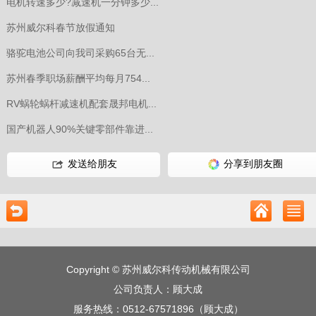
电机转速多少?减速机一分钟多少...
苏州威尔科春节放假通知
骆驼电池公司向我司采购65台无...
苏州春季职场薪酬平均每月754...
RV蜗轮蜗杆减速机配套晟邦电机...
国产机器人90%关键零部件靠进...
发送给朋友
分享到朋友圈
Copyright © 苏州威尔科传动机械有限公司
公司负责人：顾大成
服务热线：
0512-67571896（顾大成）